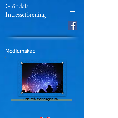
Gröndals
Intresseförening
Medlemskap
Hela nyårshälsningen här