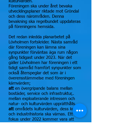
kulturvärden.
Föreningen ska under året bevaka
utvecklingsplaner riktade mot Gröndal
och dess närområden. Denna
bevakning ska regelbundet uppdateras
på föreningens hemsida.
Det redan inledda planarbetet på
Lövholmen fortskrider. Nästa samråd
där föreningen kan lämna sina
synpunkter förväntas äga rum någon
gång tidigast under 2023. När det
gäller Lövholmen har föreningen i ett
tidigt samråd framfört synpunkter som
också återspeglar det som är i
överensstämmelse med föreningen
kärnvärden;
att
en övergripande balans mellan
bostäder, service och infrastruktur,.
mellan exploaterande intressen och
natur- och kulturvärden upprätthålls.
att
områdets kulturvärden, dess kultur-
och industrihistoria ska värnas. Ett
fokus under 2022 kommer vara att
verka för Nitrolackfabrikens bevarande.