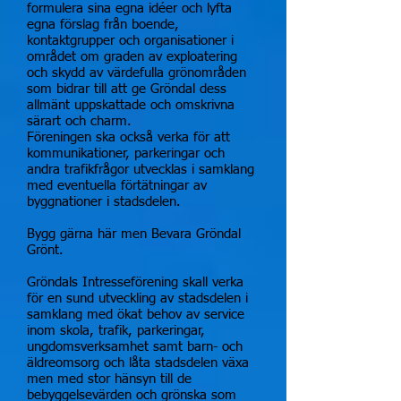
formulera sina egna idéer och lyfta
egna förslag från boende,
kontaktgrupper och organisationer i
området om graden av exploatering
och skydd av värdefulla grönområden
som bidrar till att ge Gröndal dess
allmänt uppskattade och omskrivna
särart och charm.
Föreningen ska också verka för att
kommunikationer, parkeringar och
andra trafikfrågor utvecklas i samklang
med eventuella förtätningar av
byggnationer i stadsdelen.
Bygg gärna här men Bevara Gröndal
Grönt.
Gröndals Intresseförening skall verka
för en sund utveckling av stadsdelen i
samklang med ökat behov av service
inom skola, trafik, parkeringar,
ungdomsverksamhet samt barn- och
äldreomsorg och låta stadsdelen växa
men med stor hänsyn till de
bebyggelsevärden och grönska som