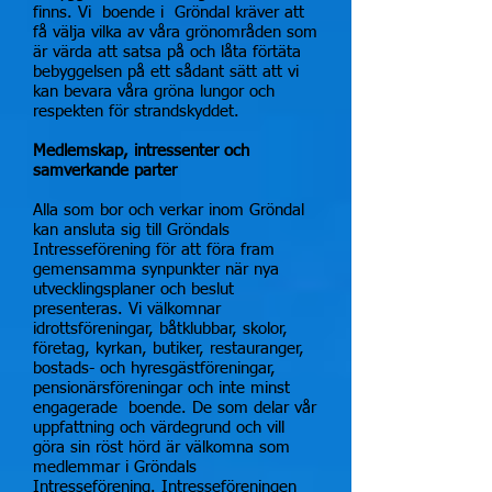
finns. Vi boende i Gröndal kräver att
få välja vilka av våra grönområden som
är värda att satsa på och låta förtäta
bebyggelsen på ett sådant sätt att vi
kan bevara våra gröna lungor och
respekten för strandskyddet.
Medlemskap, intressenter och
samverkande parter
Alla som bor och verkar inom Gröndal
kan ansluta sig till Gröndals
Intresseförening för att föra fram
gemensamma synpunkter när nya
utvecklingsplaner och beslut
presenteras. Vi välkomnar
idrottsföreningar, båtklubbar, skolor,
företag, kyrkan, butiker, restauranger,
bostads- och hyresgästföreningar,
pensionärsföreningar och inte minst
engagerade boende. De som delar vår
uppfattning och värdegrund och vill
göra sin röst hörd är välkomna som
medlemmar i Gröndals
Intresseförening. Intresseföreningen